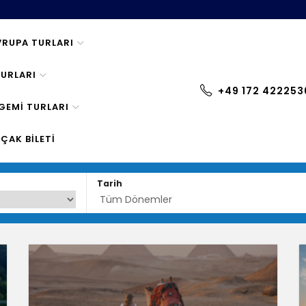
VRUPA TURLARI
TURLARI
+49 172 422253
GEMI TURLARI
ÇAK BILETI
Tarih