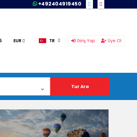
+492404919450
6
EUR
TR
Giriş Yap
Üye Ol
Tur Ara