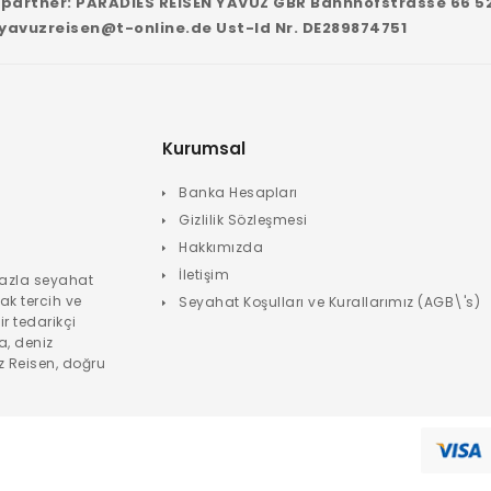
ragspartner: PARADIES REISEN YAVUZ GBR Bahnhofstrasse 66 5
yavuzreisen@t-online.de
Ust-Id Nr. DE289874751
Kurumsal
Banka Hesapları
Gizlilik Sözleşmesi
Hakkımızda
İletişim
fazla seyahat
rak tercih ve
Seyahat Koşulları ve Kurallarımız (AGB\'s)
r tedarikçi
la, deniz
z Reisen, doğru