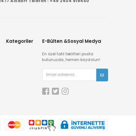
2477 Alsdorf Telefon : +49 2404 919450
Kategoriler
E-Bülten &Sosyal Medya
En özel tatil teklifleri posta
kutunuzda, hemen kaydolun!